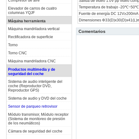
Compresor de aire
Salida de video 1.0V pp video co
Temperatura de trabajo -20℃~50℃
Elevador de carros de cuatro
columnas YQJF
Fuente de energía DC 12V≥200mA
Dimensiones Φ33(D)x30(D)x41(L
Máquina herramienta
Máquina mandriladora vertical
Comentarios
Rectificadora de superficie
Torno
Torno CNC
Máquina mandriladora CNC
Productos multimedia y de
seguridad del coche
Sistema de audio inteligente del
coche (Reproductor DVD,
Reproductor GPS)
Sistema de audio y DVD del coche
Sensor de parqueo retrovisor
Módulo transmisor, Módulo receptor
(Sistema de monitoreo de presión
de los neumáticos)
Cámara de seguridad del coche