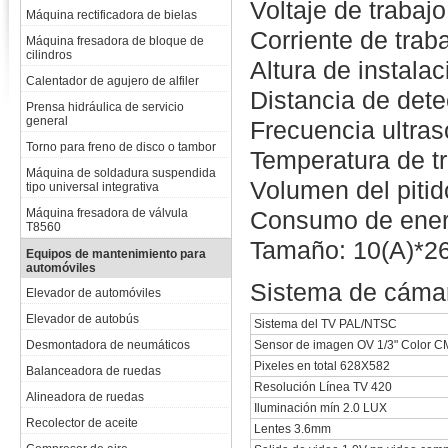
Voltaje de trabaj
Máquina rectificadora de bielas
Corriente de tr
Máquina fresadora de bloque de
cilindros
Altura de instala
Calentador de agujero de alfiler
Distancia de det
Prensa hidráulica de servicio
general
Frecuencia ultra
Torno para freno de disco o tambor
Temperatura de 
Máquina de soldadura suspendida
Volumen del piti
tipo universal integrativa
Máquina fresadora de válvula
Consumo de ener
T8560
Tamaño: 10(A)*26
Equipos de mantenimiento para
automóviles
Sistema de cámar
Elevador de automóviles
Elevador de autobús
Sistema del TV PAL/NTSC
Desmontadora de neumáticos
Sensor de imagen OV 1/3" Color 
Pixeles en total 628X582
Balanceadora de ruedas
Resolución Línea TV 420
Alineadora de ruedas
Iluminación mín 2.0 LUX
Recolector de aceite
Lentes 3.6mm